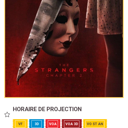
HORAIRE DE PROJECTION
VF
3D
VOA
VOA 3D
VO ST AN