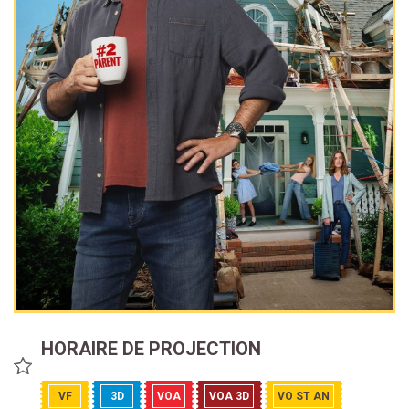
HORAIRE DE PROJECTION
VF
3D
VOA
VOA 3D
VO ST AN