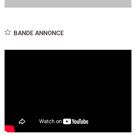
Nate Bargatze
Mandy Moore
BANDE ANNONCE
Nate Wilcox
Katie Wilcox