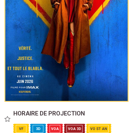
HORAIRE DE PROJECTION
VF
3D
VOA
VOA 3D
VO ST AN