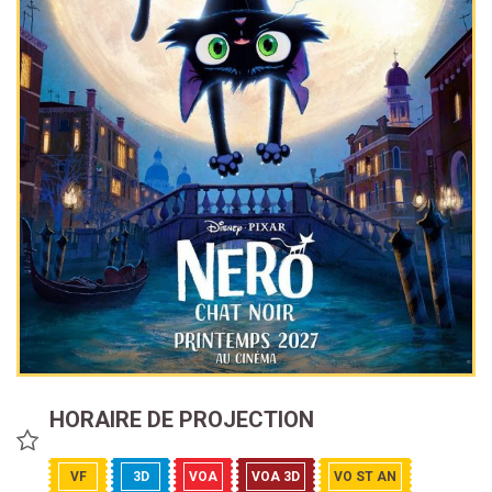
HORAIRE DE PROJECTION
VF
3D
VOA
VOA 3D
VO ST AN