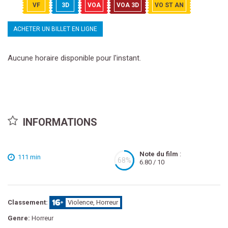
VF
3D
VOA
VOA 3D
VO ST AN
ACHETER UN BILLET EN LIGNE
Aucune horaire disponible pour l'instant.
INFORMATIONS
Note du film
:
111 min
68%
6.80 / 10
Classement:
Violence, Horreur
Genre:
Horreur