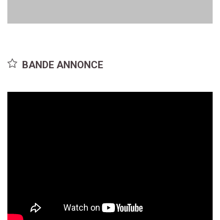
Souheila Yacoub
Tandi Wright
BANDE ANNONCE
Alice
Susan