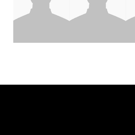
Renate Reinsve
Chiwetel Ejiofor
Ma
Mary
Clark
Phil