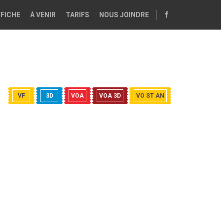
FFICHE
À VENIR
TARIFS
NOUS JOINDRE
VF
3D
VOA
VOA 3D
VO ST AN